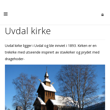
Uvdal kirke
KIRKELIGE HANDLINGER
KONFIRMASJON
Uvdal kirke ligger i Uvdal og ble innviet i 1893. Kirken er en
KIRKENE
trekirke med utseende inspirert av stavkirker og prydet med
dragehoder-
BARN OG UNGE
MISJON
MENIGHETSRÅDET
KALENDER
KONTAKT